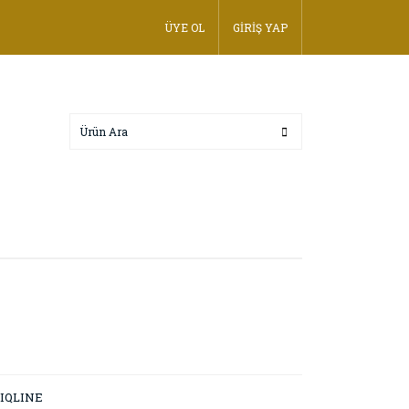
ÜYE OL
GİRİŞ YAP
IQLINE