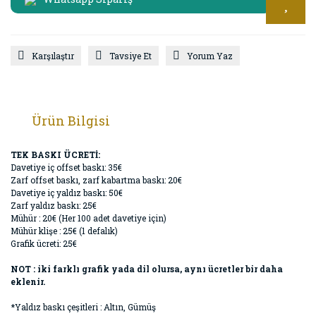
Karşılaştır
Tavsiye Et
Yorum Yaz
Ürün Bilgisi
TEK BASKI ÜCRETİ:
Davetiye iç offset baskı: 35€
Zarf offset baskı, zarf kabartma baskı: 20€
Davetiye iç yaldız baskı: 50€
Zarf yaldız baskı: 25€
Mühür : 20€ (Her 100 adet davetiye için)
Mühür klişe : 25€ (1 defalık)
Grafik ücreti: 25€
NOT : iki farklı grafik yada dil olursa, aynı ücretler bir daha
eklenir.
*Yaldız baskı çeşitleri : Altın, Gümüş