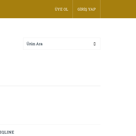
ÜYE OL
GİRİŞ YAP
IQLINE