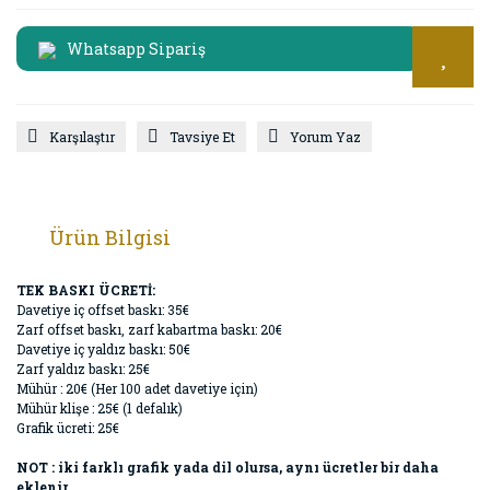
Whatsapp Sipariş
Karşılaştır
Tavsiye Et
Yorum Yaz
Ürün Bilgisi
TEK BASKI ÜCRETİ:
Davetiye iç offset baskı: 35€
Zarf offset baskı, zarf kabartma baskı: 20€
Davetiye iç yaldız baskı: 50€
Zarf yaldız baskı: 25€
Mühür : 20€ (Her 100 adet davetiye için)
Mühür klişe : 25€ (1 defalık)
Grafik ücreti: 25€
NOT : iki farklı grafik yada dil olursa, aynı ücretler bir daha
eklenir.