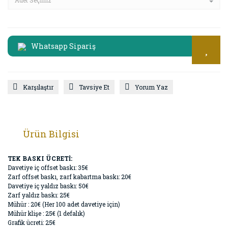
Whatsapp Sipariş
Karşılaştır
Tavsiye Et
Yorum Yaz
Ürün Bilgisi
TEK BASKI ÜCRETİ:
Davetiye iç offset baskı: 35€
Zarf offset baskı, zarf kabartma baskı: 20€
Davetiye iç yaldız baskı: 50€
Zarf yaldız baskı: 25€
Mühür : 20€ (Her 100 adet davetiye için)
Mühür klişe : 25€ (1 defalık)
Grafik ücreti: 25€