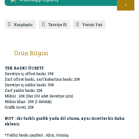
Karşılaştır
Tavsiye Et
Yorum Yaz
Ürün Bilgisi
TEK BASKI ÜCRETİ:
Davetiye iç offset baskı: 35€
Zarf offset baskı, zarf kabartma baskı: 20€
Davetiye iç yaldız baskı: 50€
Zarf yaldız baskı: 25€
Mühür : 20€ (Her 100 adet davetiye için)
Mühür klişe : 25€ (1 defalık)
Grafik ücreti: 25€
NOT : iki farklı grafik yada dil olursa, aynı ücretler bir daha
eklenir.
*Yaldız baskı çeşitleri : Altın, Gümüş