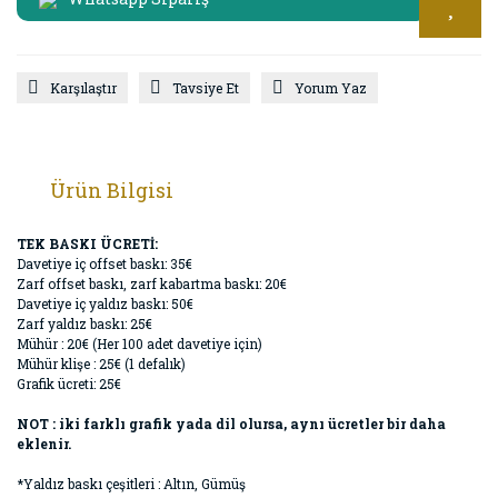
Karşılaştır
Tavsiye Et
Yorum Yaz
Ürün Bilgisi
TEK BASKI ÜCRETİ:
Davetiye iç offset baskı: 35€
Zarf offset baskı, zarf kabartma baskı: 20€
Davetiye iç yaldız baskı: 50€
Zarf yaldız baskı: 25€
Mühür : 20€ (Her 100 adet davetiye için)
Mühür klişe : 25€ (1 defalık)
Grafik ücreti: 25€
NOT : iki farklı grafik yada dil olursa, aynı ücretler bir daha
eklenir.
*Yaldız baskı çeşitleri : Altın, Gümüş