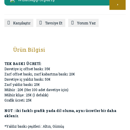
Karşılaştır
Tavsiye Et
Yorum Yaz
Ürün Bilgisi
TEK BASKI ÜCRETİ:
Davetiye iç offset baskı: 35€
Zarf offset baskı, zarf kabartma baskı: 20€
Davetiye iç yaldız baskı: 50€
Zarf yaldız baskı: 25€
Mühür : 20€ (Her 100 adet davetiye için)
Mühür klişe : 25€ (1 defalık)
Grafik ücreti: 25€
NOT : iki farklı grafik yada dil olursa, aynı ücretler bir daha
eklenir.
*Yaldız baskı çeşitleri : Altın, Gümüş