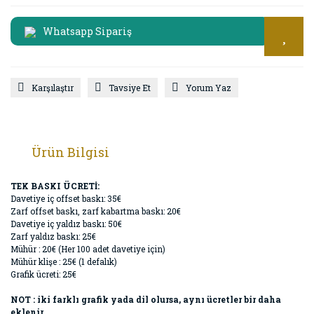
Whatsapp Sipariş
Karşılaştır
Tavsiye Et
Yorum Yaz
Ürün Bilgisi
TEK BASKI ÜCRETİ:
Davetiye iç offset baskı: 35€
Zarf offset baskı, zarf kabartma baskı: 20€
Davetiye iç yaldız baskı: 50€
Zarf yaldız baskı: 25€
Mühür : 20€ (Her 100 adet davetiye için)
Mühür klişe : 25€ (1 defalık)
Grafik ücreti: 25€
NOT : iki farklı grafik yada dil olursa, aynı ücretler bir daha
eklenir.