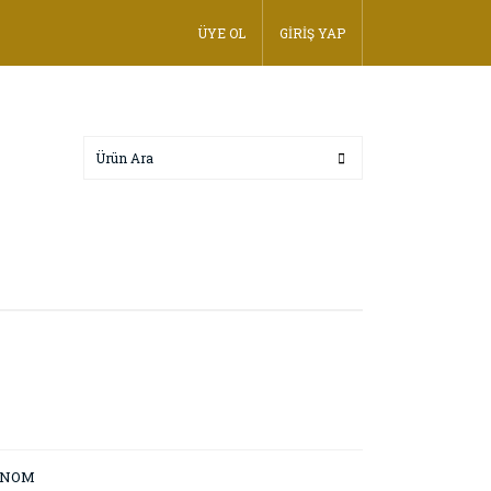
ÜYE OL
GİRİŞ YAP
ONOM