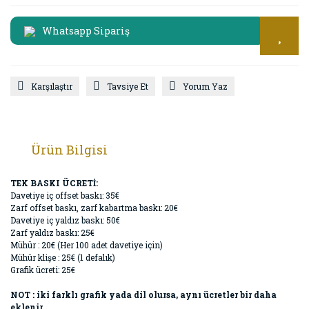
Whatsapp Sipariş
Karşılaştır
Tavsiye Et
Yorum Yaz
Ürün Bilgisi
TEK BASKI ÜCRETİ:
Davetiye iç offset baskı: 35€
Zarf offset baskı, zarf kabartma baskı: 20€
Davetiye iç yaldız baskı: 50€
Zarf yaldız baskı: 25€
Mühür : 20€ (Her 100 adet davetiye için)
Mühür klişe : 25€ (1 defalık)
Grafik ücreti: 25€
NOT : iki farklı grafik yada dil olursa, aynı ücretler bir daha
eklenir.