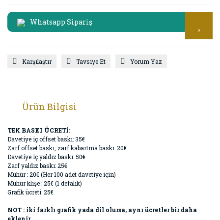
Whatsapp Sipariş
Karşılaştır
Tavsiye Et
Yorum Yaz
Ürün Bilgisi
TEK BASKI ÜCRETİ:
Davetiye iç offset baskı: 35€
Zarf offset baskı, zarf kabartma baskı: 20€
Davetiye iç yaldız baskı: 50€
Zarf yaldız baskı: 25€
Mühür : 20€ (Her 100 adet davetiye için)
Mühür klişe : 25€ (1 defalık)
Grafik ücreti: 25€
NOT : iki farklı grafik yada dil olursa, aynı ücretler bir daha
eklenir.