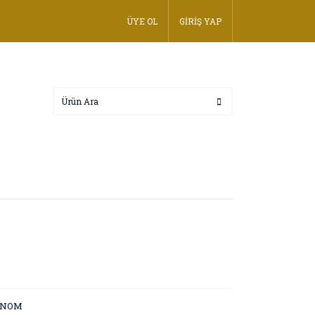
ÜYE OL
GİRİŞ YAP
ONOM