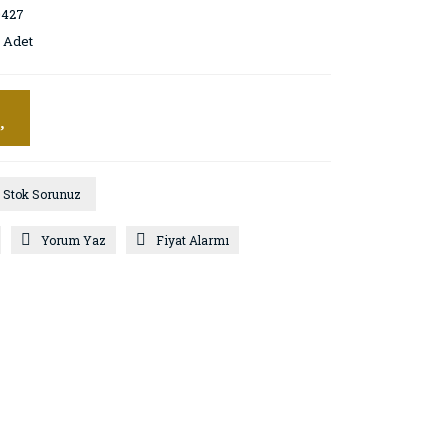
0427
 Adet
Stok Sorunuz
Yorum Yaz
Fiyat Alarmı