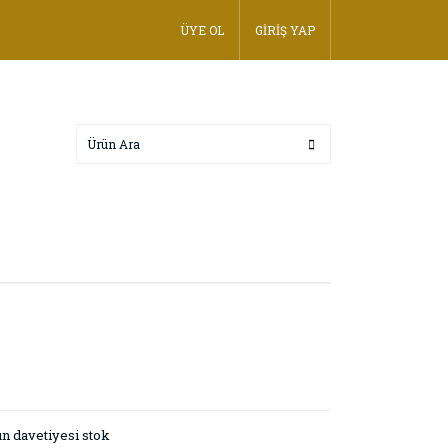
ÜYE OL
GİRİŞ YAP
n davetiyesi stok