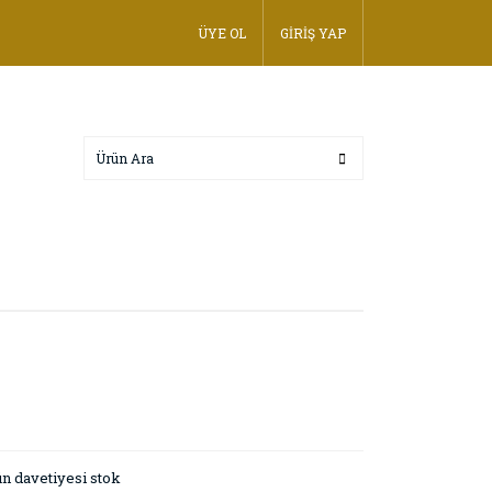
ÜYE OL
GİRİŞ YAP
n davetiyesi stok