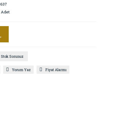
0637
 Adet
Stok Sorunuz
Yorum Yaz
Fiyat Alarmı