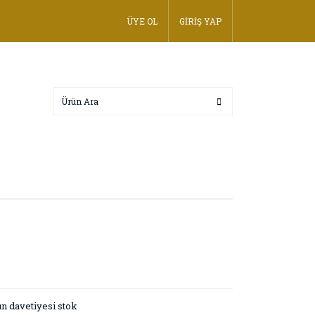
ÜYE OL
GİRİŞ YAP
n davetiyesi stok