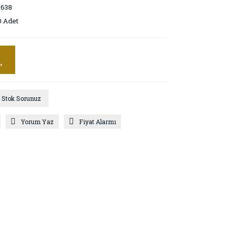
0638
0 Adet
Stok Sorunuz
Yorum Yaz
Fiyat Alarmı