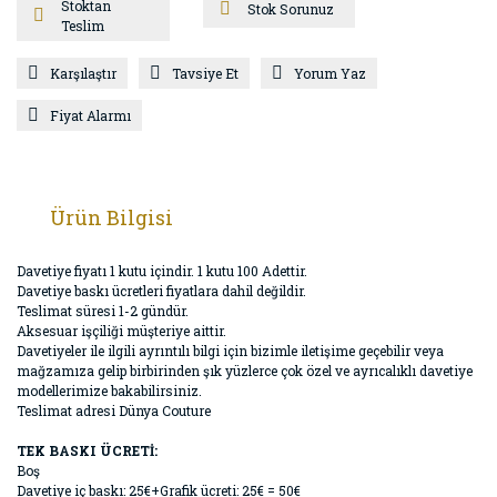
Stoktan
Stok Sorunuz
Teslim
Karşılaştır
Tavsiye Et
Yorum Yaz
Fiyat Alarmı
Ürün Bilgisi
Davetiye fiyatı 1 kutu içindir. 1 kutu 100 Adettir.
Davetiye baskı ücretleri fiyatlara dahil değildir.
Teslimat süresi 1-2 gündür.
Aksesuar işçiliği müşteriye aittir.
Davetiyeler ile ilgili ayrıntılı bilgi için bizimle iletişime geçebilir veya
mağzamıza gelip birbirinden şık yüzlerce çok özel ve ayrıcalıklı davetiye
modellerimize bakabilirsiniz.
Teslimat adresi Dünya Couture
TEK BASKI ÜCRETİ:
Boş
Davetiye iç baskı: 25€+Grafik ücreti: 25€ = 50€