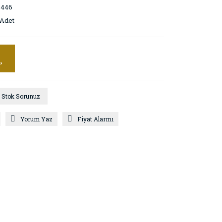
0446
 Adet
Stok Sorunuz
Yorum Yaz
Fiyat Alarmı