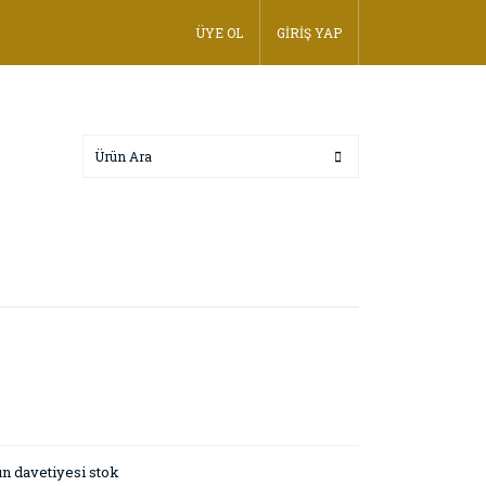
ÜYE OL
GİRİŞ YAP
n davetiyesi stok