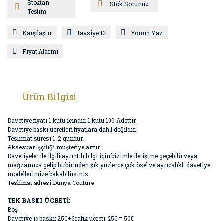
Stoktan
Stok Sorunuz
Teslim
Karşılaştır
Tavsiye Et
Yorum Yaz
Fiyat Alarmı
Ürün Bilgisi
Davetiye fiyatı 1 kutu içindir. 1 kutu 100 Adettir.
Davetiye baskı ücretleri fiyatlara dahil değildir.
Teslimat süresi 1-2 gündür.
Aksesuar işçiliği müşteriye aittir.
Davetiyeler ile ilgili ayrıntılı bilgi için bizimle iletişime geçebilir veya
mağzamıza gelip birbirinden şık yüzlerce çok özel ve ayrıcalıklı davetiye
modellerimize bakabilirsiniz.
Teslimat adresi Dünya Couture
TEK BASKI ÜCRETİ:
Boş
Davetiye iç baskı: 25€+Grafik ücreti: 25€ = 50€