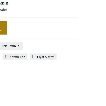
MK-21
 Adet
Stok Sorunuz
Yorum Yaz
Fiyat Alarmı