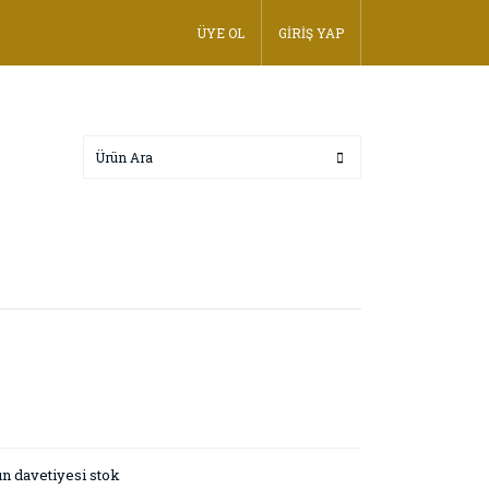
ÜYE OL
GİRİŞ YAP
n davetiyesi stok