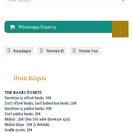
Whatsapp Sipariş
Karşılaştır
Tavsiye Et
Yorum Yaz
Ürün Bilgisi
TEK BASKI ÜCRETİ:
Davetiye iç offset baskı: 35€
Zarf offset baskı, zarf kabartma baskı: 20€
Davetiye iç yaldız baskı: 50€
Zarf yaldız baskı: 25€
Mühür : 20€ (Her 100 adet davetiye için)
Mühür klişe : 25€ (1 defalık)
Grafik ücreti: 25€